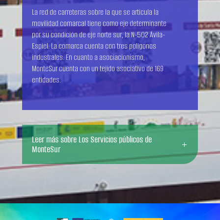
La red de carreteras sobre la que se articula la
movilidad comarcal tiene como eje determinante
por su condición de eje norte sur, la N-502 Ávila-
Espiel. La comarca cuenta con tres polígonos
industrales. En cuanto a asociacionismo,
MonteSur cuenta con un tejido asociativo de 169
entidades.
Leer más sobre Los Servicios públicos de
MonteSur