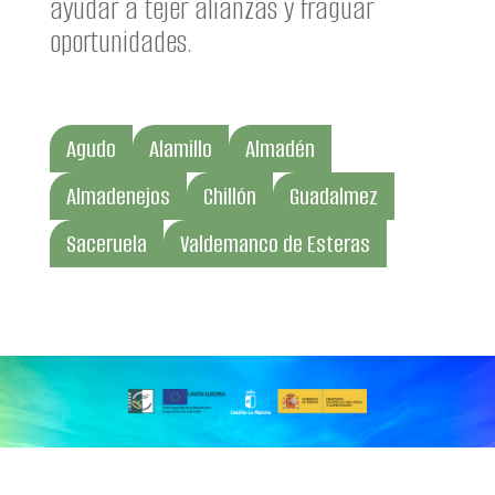
ayudar a tejer alianzas y fraguar
oportunidades.
Agudo
Alamillo
Almadén
Almadenejos
Chillón
Guadalmez
Saceruela
Valdemanco de Esteras