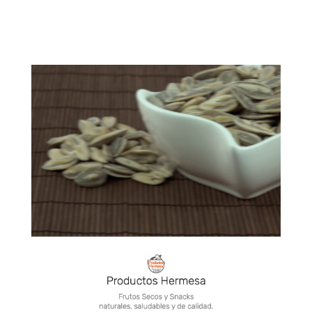
Saber más
https://www.productoshermesa.es/
https://es.kompass.com/a/frutos-secos-
nueces/02520/r/castilla-la-mancha/es_07/