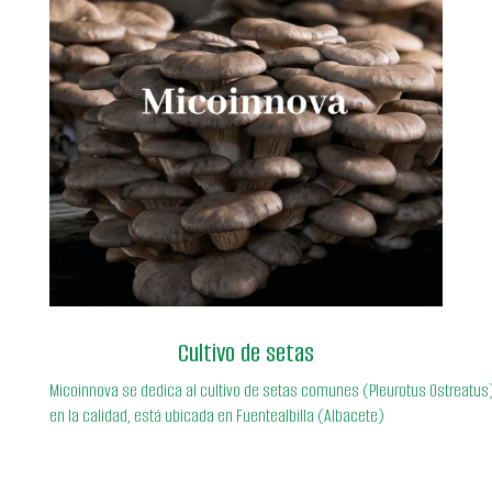
Saber más
https://micoinnova.com/
https://setaselpinar.es/es/
https://www.foodandwineclm.com/empresa/setas-
meli-s-l/
Cultivo de setas
Micoinnova se dedica al cultivo de setas comunes (Pleurotus Ostreatus
en la calidad, está ubicada en Fuentealbilla (Albacete)