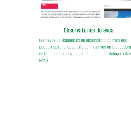
52871/descripcio
https://www.turismocastillalamancha.es/naturaleza/lo
abardinales-60174/descripcio
Observatorios de aves
Las Navas de Malagón es un observatorio de aves que
puede inspirar el desarrollo de iniciativas emprendedor
en torno a esta actividad, está ubicado en Malagón (Ci
Real).