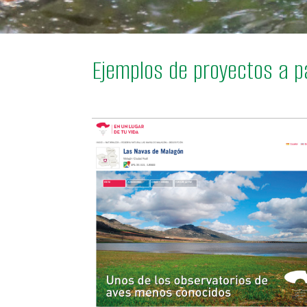
Ejemplos de proyectos a pa
Saber más
https://www.turismocastillalamancha.es/naturaleza/la
navas-de-malagon-56773/descripcio
https://www.turismocastillalamancha.es/naturaleza/parqu
nacional-de-cabaneros-en-ciudad-rea