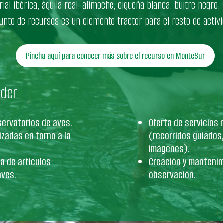
ial ibérica, águila real, alimoche, cigüeña blanca, buitre negro, b
unto de recursos es un elemento tractor para el resto de activida
Pincha aquí para conocer más sobre el recurso en MonteSur
nder
servatorios de aves.
Oferta de servicios
izadas en torno a la
(recorridos guiados
imágenes).
a de artículos
Creación y mantenim
aves.
observación.