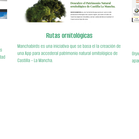
n/
la-mancha/1018/
s-
https://seo.org/en-el-campo/viajes/
n/
Rutas ornitológicas
Manchabirds es una iniciativa que se basa el la creación de
as
una App para accederal patrimonio natural ornitológico de
Oryx
udad
Castilla – La Mancha.
apa