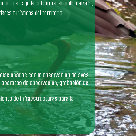
úho real, águila culebrera, aguililla calzada,
des turísticas del territorio.
 relacionados con la observación de aves
, aparatos de observación, grabación de
iento de infraestructuras para la