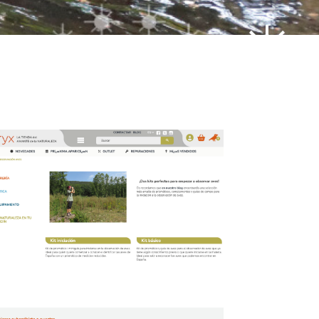
Saber más
https://www.weboryx.com/es/kit-observacion-aves
https://www.biologueando.com/comprar-
prismaticos-para-ver-aves/