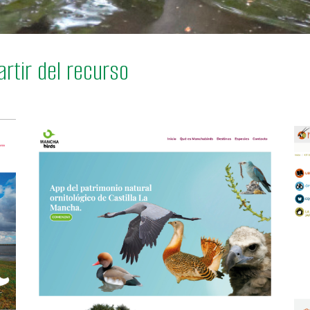
rtir del recurso
Saber más
s-
n/
https://www.manchabirds.com/
e-
https://www.turismodeobservacion.com/experiencia/rutas-
l-
ornitologicas-reserva-de-la-biosfera-humedales-de-